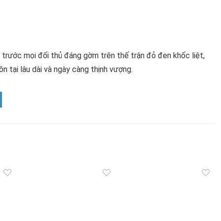
 trước mọi đối thủ đáng gờm trên thế trận đỏ đen khốc liệt,
̀n tại lâu dài và ngày càng thịnh vượng.