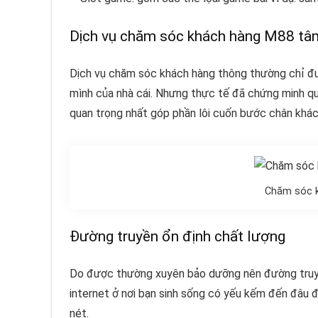
Dịch vụ chăm sóc khách hàng M88 tâ
Dịch vụ chăm sóc khách hàng thông thường chỉ đượ
mình của nhà cái. Nhưng thực tế đã chứng minh qua
quan trọng nhất góp phần lôi cuốn bước chân khách
Chăm sóc kh
Đường truyền ổn định chất lượng
Do được thường xuyên bảo dưỡng nên đường truy
internet ở nơi bạn sinh sống có yếu kếm đến đâu 
nét.