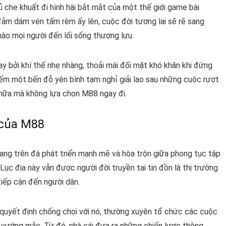
 che khuất đi hình hài bắt mắt của một thế giới game bài
n đảm dám vén tấm rèm ấy lên, cuộc đời tương lai sẽ rẽ sang
ào mọi người đến lối sống thượng lưu.
y bởi khí thế nhẹ nhàng, thoải mái đối mặt khó khăn khi đứng
ếm một bến đỗ yên bình tạm nghỉ giải lao sau những cuộc rượt
i nữa mà không lựa chọn
M88
ngay đi.
h của M88
đang trên đà phát triển mạnh mẽ và hòa trộn giữa phong tục tập
 Lục địa này vẫn được người đời truyền tai tin đồn là thị trường
 tiếp cận đến người dân.
quyết định chống chọi với nó, thường xuyên tổ chức các cuộc
ỡ vướng mắc. Từ đó, nhà cái đưa ra những chiến lược thông