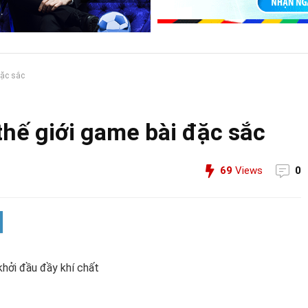
ặc sắc
ế giới game bài đặc sắc
69
Views
0