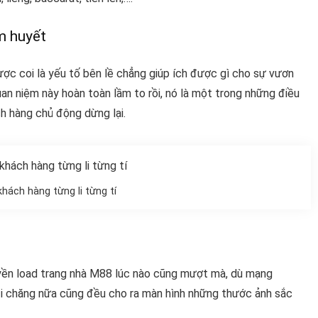
m huyết
c coi là yếu tố bên lề chẳng giúp ích được gì cho sự vươn
n niệm này hoàn toàn lầm to rồi, nó là một trong những điều
 hàng chủ động dừng lại.
ách hàng từng li từng tí
ền load trang nhà
M88
lúc nào cũng mượt mà, dù mạng
đi chăng nữa cũng đều cho ra màn hình những thước ảnh sắc