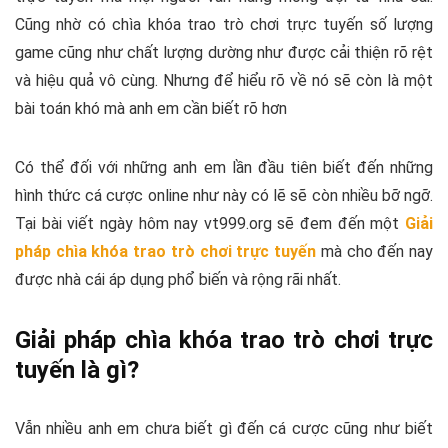
Cũng nhờ có chìa khóa trao trò chơi trực tuyến số lượng
game cũng như chất lượng dường như được cải thiện rõ rệt
và hiệu quả vô cùng. Nhưng để hiểu rõ về nó sẽ còn là một
bài toán khó mà anh em cần biết rõ hơn
Có thể đối với những anh em lần đầu tiên biết đến những
hình thức cá cược online như này có lẽ sẽ còn nhiều bỡ ngỡ.
Tại bài viết ngày hôm nay vt999.org sẽ đem đến một
Giải
pháp chìa khóa trao trò chơi trực tuyến
mà cho đến nay
được nhà cái áp dụng phổ biến và rộng rãi nhất.
Giải pháp chìa khóa trao trò chơi trực
tuyến là gì?
Vẫn nhiều anh em chưa biết gì đến cá cược cũng như biết