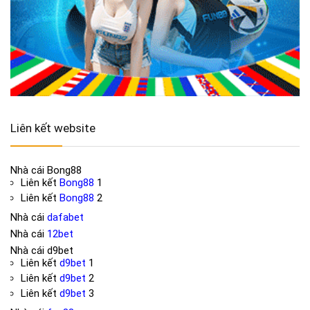
Liên kết website
Nhà cái
Bong88
Liên kết
Bong88
1
Liên kết
Bong88
2
Nhà cái
dafabet
Nhà cái
12bet
Nhà cái
d9bet
Liên kết
d9bet
1
Liên kết
d9bet
2
Liên kết
d9bet
3