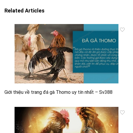
Related Articles
Giới thiệu về trang đá gà Thomo uy tín nhất – Sv388