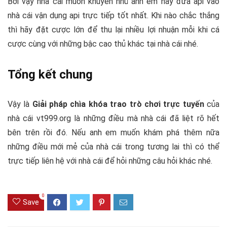
Bởi vậy nhà cái muôn khuyên nhủ anh em hãy đưa api vào
nhà cái vận dụng api trực tiếp tốt nhất. Khi nào chắc thắng
thì hãy đặt cược lớn để thu lại nhiều lợi nhuận mỗi khi cá
cược cùng với những bậc cao thủ khác tại nhà cái nhé.
Tổng kết chung
Vậy là
Giải pháp chìa khóa trao trò chơi trực tuyến
của
nhà cái vt999.org là những điều mà nhà cái đã liệt rõ hết
bên trên rồi đó. Nếu anh em muốn khám phá thêm nữa
những điều mới mẻ của nhà cái trong tương lai thì có thể
trực tiếp liên hệ với nhà cái để hỏi những câu hỏi khác nhé.
0
Save