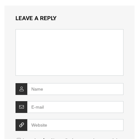
LEAVE A REPLY