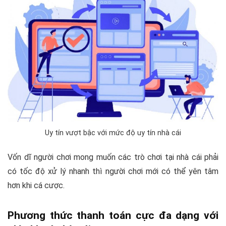
Uy tín vượt bậc với mức độ uy tín nhà cái
Vốn dĩ người chơi mong muốn các trò chơi tại nhà cái phải
có tốc độ xử lý nhanh thì người chơi mới có thể yên tâm
hơn khi cá cược.
Phương thức thanh toán cực đa dạng với