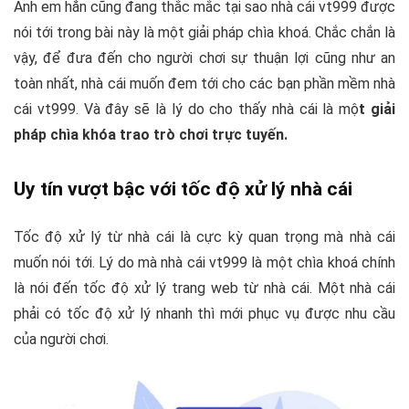
Anh em hẳn cũng đang thắc mắc tại sao nhà cái vt999 được
nói tới trong bài này là một giải pháp chìa khoá. Chắc chắn là
vậy, để đưa đến cho người chơi sự thuận lợi cũng như an
toàn nhất, nhà cái muốn đem tới cho các bạn phần mềm nhà
cái vt999. Và đây sẽ là lý do cho thấy nhà cái là mộ
t giải
pháp chìa khóa trao trò chơi trực tuyến.
Uy tín vượt bậc với tốc độ xử lý nhà cái
Tốc độ xử lý từ nhà cái là cực kỳ quan trọng mà nhà cái
muốn nói tới. Lý do mà nhà cái vt999 là một chìa khoá chính
là nói đến tốc độ xử lý trang web từ nhà cái. Một nhà cái
phải có tốc độ xử lý nhanh thì mới phục vụ được nhu cầu
của người chơi.