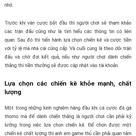
nhớ.
Trước khi ván cược bắt đầu thì người chơi sẽ tham khảo
các trận đấu cũng như là tìm hiểu các thông tin có liên
quan. Sau đó thì tiến hành lựa chọn chiến kê và cược tiền
với tỷ lệ mà nhà cái cũng cấp. Và cuối cùng là theo dõi trận
đấu và chờ đợi kết quả, nếu như người chơi dành chiến
thắng thì tiền thưởng sẽ được cập nhật vào tài khoản.
Lựa chọn các chiến kê khỏe mạnh, chất
lượng
Một trong những kinh nghiệm hàng đầu khi cá cược đá gà
thomo mà để dành chiến thắng là người chơi cần phải kỹ
lưỡng trong việc lựa chọn chiến kê. Để chọn được một
chiến kê chất lượng thì anh em game thủ cần phải quan tâm