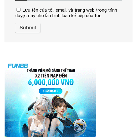
Lưu tên của tôi, email, và trang web trong trình
duyệt này cho lần bình luận kế tiếp của tôi.