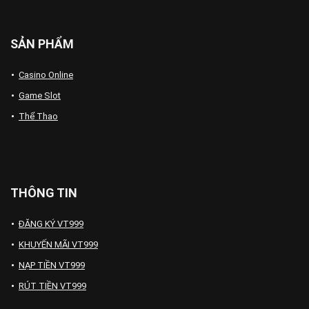
SẢN PHẨM
Casino Online
Game Slot
Thể Thao
THÔNG TIN
ĐĂNG KÝ VT999
KHUYẾN MÃI VT999
NẠP TIỀN VT999
RÚT TIỀN VT999