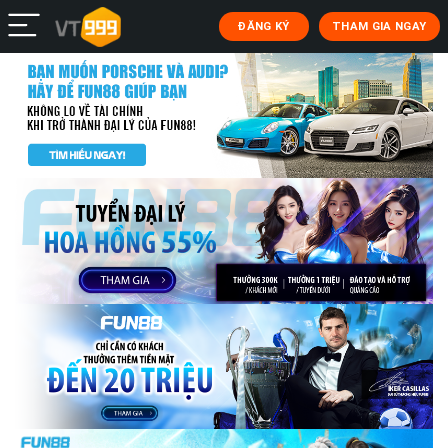
ĐĂNG KÝ
THAM GIA NGAY