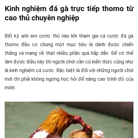
Kinh nghiệm đá gà trực tiếp thomo từ
cao thủ chuyên nghiệp
Bất kỳ anh em cược thủ nào khi tham gia cá cược đá gà
thomo đều có chung một mục tiêu là dành được chiến
thắng và mang về thật nhiều phần quà hấp dẫn. Để có thể
làm được điều này thì người chơi cần có kiến thức cũng như
là kinh nghiệm cá cược. Đặc biệt là đối với những người chơi
mới thì phải không ngừng học hỏi để nâng cao trình độ của
mình.