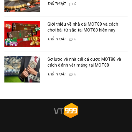
THỦ THUẬT
0
Giới thiệu về nhà cái MOT88 và cách
chơi bài tứ sắc tại MOT88 hiện nay
THỦ THUẬT
0
Sơ lược về nhà cái cá cược MOT88 và
cách đánh vét máng tại MOT88
THỦ THUẬT
0