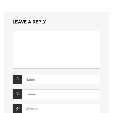
LEAVE A REPLY