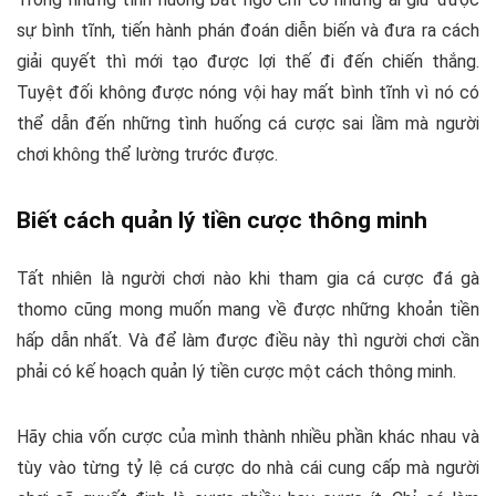
sự bình tĩnh, tiến hành phán đoán diễn biến và đưa ra cách
giải quyết thì mới tạo được lợi thế đi đến chiến thắng.
Tuyệt đối không được nóng vội hay mất bình tĩnh vì nó có
thể dẫn đến những tình huống cá cược sai lầm mà người
chơi không thể lường trước được.
Biết cách quản lý tiền cược thông minh
Tất nhiên là người chơi nào khi tham gia cá cược đá gà
thomo cũng mong muốn mang về được những khoản tiền
hấp dẫn nhất. Và để làm được điều này thì người chơi cần
phải có kế hoạch quản lý tiền cược một cách thông minh.
Hãy chia vốn cược của mình thành nhiều phần khác nhau và
tùy vào từng tỷ lệ cá cược do nhà cái cung cấp mà người