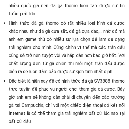
nhiều quốc gia nên đá gà thomo luôn tạo được sự tin
tưởng rất lớn.
Hình thức đá gà thomo có rất nhiều loại hình cá cược
khác nhau như đá gà cựa sắt, đá gà cựa dao,… nhờ đó mà
anh em game thủ có nhiều sự lựa chọn để làm đa dạng
trải nghiệm cho mình. Cũng chính vì thế mà các trận đấu
cũng sẽ trở nên tuyệt vời và hấp dẫn hơn bao giờ hết. Với
chất lượng đến từ gà chiến thì mỗi một trận đấu được
diễn ra sẽ luôn đảm bảo được sự kịch tính nhất định.
Đặc biệt là hiện nay đã có hình thức đá gà SV3888 thomo
trực tuyến để phục vụ người chơi tham gia cá cược. Bây
giờ anh em sẽ không cần phải di chuyển đến các trường
gà tại Campuchia, chỉ với một chiếc điện thoại có kết nối
Internet là có thể tham gia trải nghiệm bất cứ lúc nào tại
bất cứ đâu.